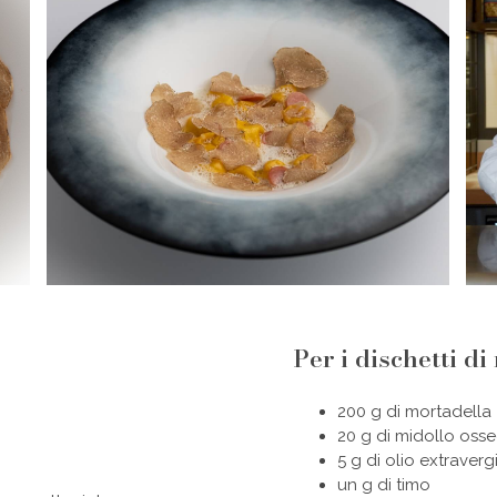
Per i dischetti d
200 g di mortadella
20 g di midollo oss
5 g di olio extraverg
un g di timo