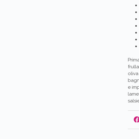
Prima
frull
oliva
bagno
e imp
lamel
salsi