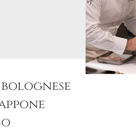
a bolognese
cappone
co