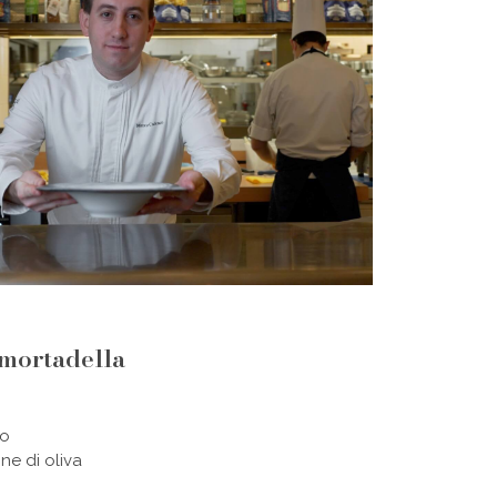
i mortadella
eo
ine di oliva