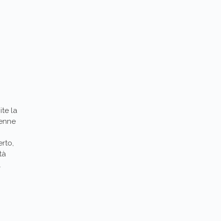
ite la
penne
erto,
tà
l