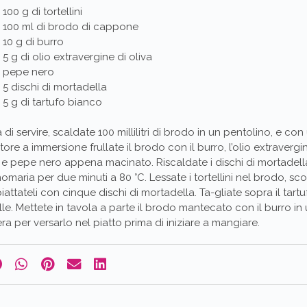
100 g di tortellini
100 ml di brodo di cappone
10 g di burro
5 g di olio extravergine di oliva
pepe nero
5 dischi di mortadella
5 g di tartufo bianco
 di servire, scaldate 100 millilitri di brodo in un pentolino, e con
atore a immersione frullate il brodo con il burro, l’olio extravergi
 e pepe nero appena macinato. Riscaldate i dischi di mortadell
maria per due minuti a 80 °C. Lessate i tortellini nel brodo, scol
iattateli con cinque dischi di mortadella. Ta-gliate sopra il tartu
le. Mettete in tavola a parte il brodo mantecato con il burro in
era per versarlo nel piatto prima di iniziare a mangiare.