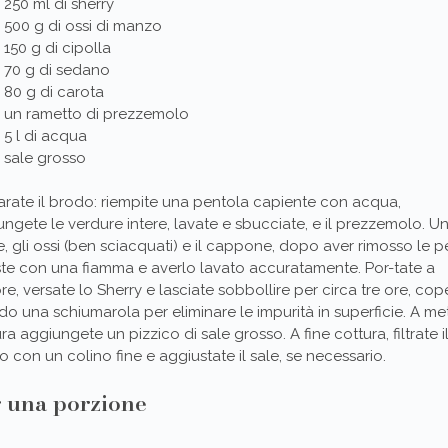
250 ml di sherry
500 g di ossi di manzo
150 g di cipolla
70 g di sedano
80 g di carota
un rametto di prezzemolo
5 l di acqua
sale grosso
arate il brodo: riempite una pentola capiente con acqua,
ngete le verdure intere, lavate e sbucciate, e il prezzemolo. Un
, gli ossi (ben sciacquati) e il cappone, dopo aver rimosso le 
ste con una fiamma e averlo lavato accuratamente. Por-tate a
re, versate lo Sherry e lasciate sobbollire per circa tre ore, cop
o una schiumarola per eliminare le impurità in superficie. A me
ra aggiungete un pizzico di sale grosso. A fine cottura, filtrate i
 con un colino fine e aggiustate il sale, se necessario.
 una porzione