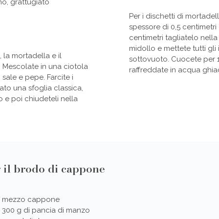
o, grattugiato
Per i dischetti di mortadel
spessore di 0,5 centimetr
centimetri tagliatelo nella
midollo e mettete tutti gli
, la mortadella e il
sottovuoto. Cuocete per 14
. Mescolate in una ciotola
raffreddate in acqua ghia
i sale e pepe. Farcite i
rato una sfoglia classica,
 e poi chiudeteli nella
 il brodo di cappone
mezzo cappone
300 g di pancia di manzo