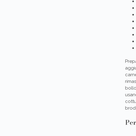
Prep
aggiu
carne
rima
bollo
usand
cottu
brodo
Per