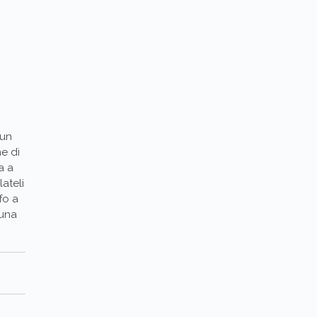
 un
ne di
a a
ateli
fo a
 una