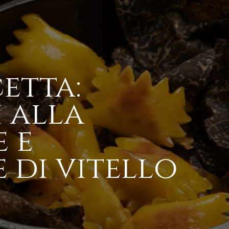
etta:
i alla
 e
 di vitello