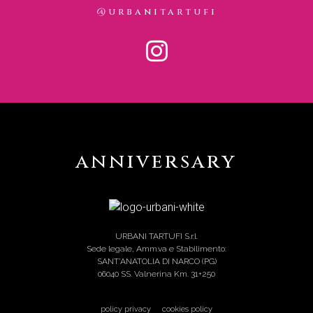
@urbanitartufi
anniversary
URBANI TARTUFI S.r.l.
Sede legale, Amm.va e Stabilimento:
SANT’ANATOLIA DI NARCO (PG)
06040 SS. Valnerina Km. 31+250
policy privacy
cookies policy