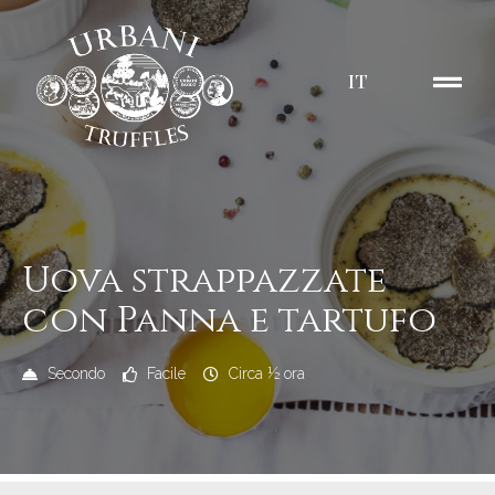
IT
Uova strappazzate
con Panna e tartufo
Secondo
Facile
Circa ½ ora