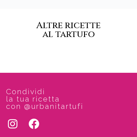
Altre ricette
al tartufo
Condividi
la tua ricetta
con @urbanitartufi